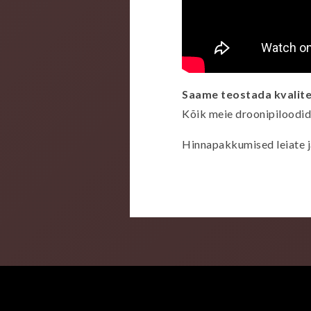
Saame teostada kvalite
Kõik meie droonipiloodid
Hinnapakkumised leiate j