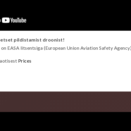
etset pildistamist droonist!
 on EASA litsentsiga (European Union Aviation Safety Agency
aotisest
Prices