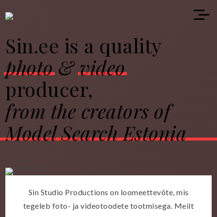
Sin.ee is a quality
photo
&
video
producer,
from the creators of
Model Search Estonia
Sin Studio Productions on loomeettevõte, mis
tegeleb foto- ja videotoodete tootmisega. Meilt