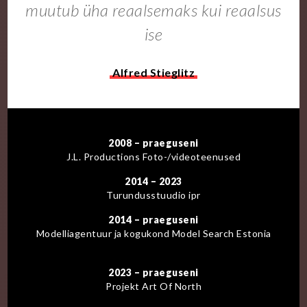
muutub üha reaalsemaks kui reaalsus
ise
Alfred Stieglitz
2008 – praeguseni
J.L. Productions Foto-/videoteenused
2014 – 2023
Turundusstuudio ipr
2014 – praeguseni
Modelliagentuur ja kogukond Model Search Estonia
2023 – praeguseni
Projekt Art Of North