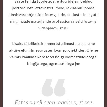
saate tellida toodete, agentuuridele mõeldud
portfooliote, ettevõttefilmide, reklaamklippide,
kinnisvaraobjektide, intervjuude, esitluste, loengute
ning muude materjalide professionaalseid foto- ja
videojäädvustusi.
Lisaks täielikele kommertstellimustele osaleme
aktiivselt mitmesugustes loomeprojektides. Oleme
valmis kaaluma koostööd kõigi loomestuudiotega,
blogijatega, agentuuridega jne
Fotos on nii peen reaalsus, et see